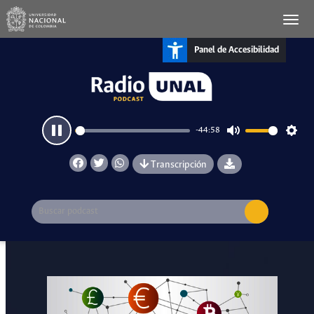
Panel de Accesibilidad
-44:57
Pause
Mute
Setti
Transcripción